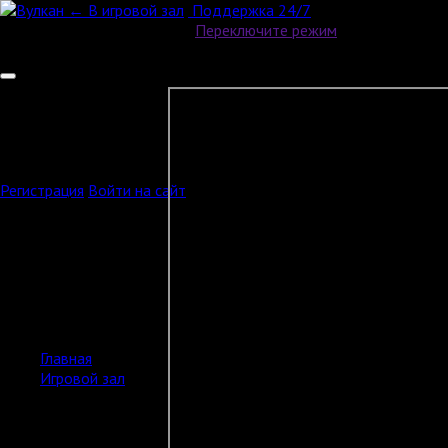
← В игровой зал
Поддержка 24/7
Вы играете в демо-режиме.
Переключите режим
и выигрывайте 
Регистрация
Вы играете
в демо режиме
Выигрывать реальные деньги
вы сможете после регистрации.
Регистрация
Войти на сайт
Или войти через:
Главная
Игровой зал
Blue Dolphin