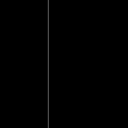
Blue Dolphin