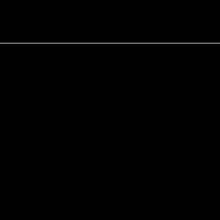
реальные деньги.