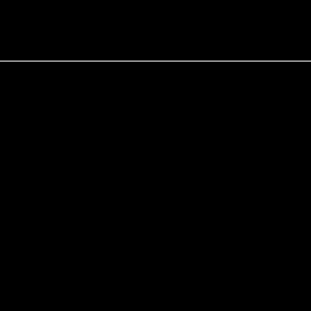
реальные деньги.