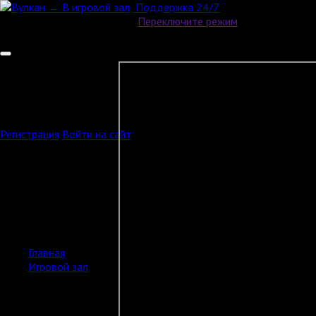
← В игровой зал
Поддержка 24/7
Вы играете в демо-режиме.
Переключите режим
и выигрывайте 
Регистрация
Вы играете
в демо режиме
Выигрывать реальные деньги
вы сможете после регистрации.
Регистрация
Войти на сайт
Или войти через:
Главная
Игровой зал
Highway to hell