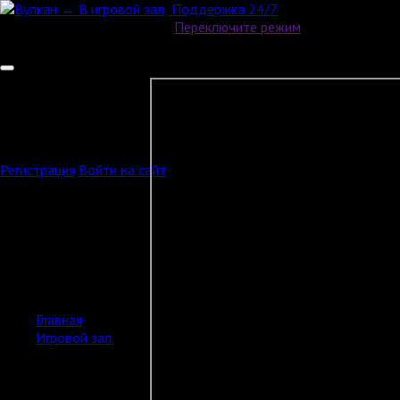
← В игровой зал
Поддержка 24/7
Вы играете в демо-режиме.
Переключите режим
и выигрывайте 
Регистрация
Вы играете
в демо режиме
Выигрывать реальные деньги
вы сможете после регистрации.
Регистрация
Войти на сайт
Или войти через:
Главная
Игровой зал
In the Forest