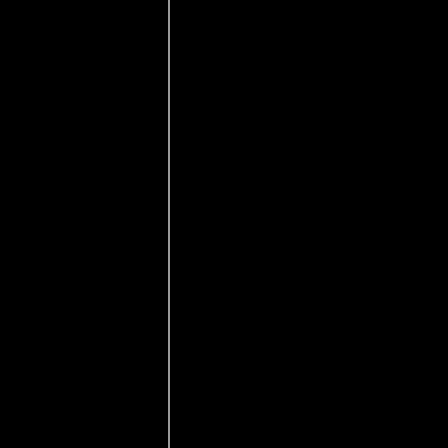
In the Forest