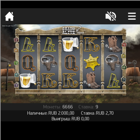
[object HTMLMetaElement]
пополнить счет