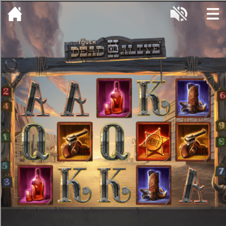
[object HTMLMetaElement]
пополнить счет