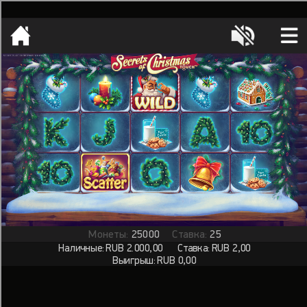
[object HTMLMetaElement]
пополнить счет