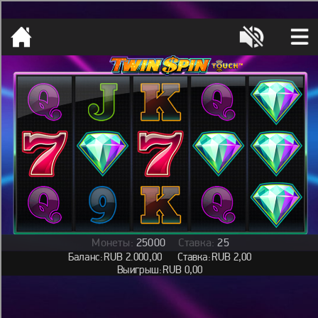
[object HTMLMetaElement]
пополнить счет