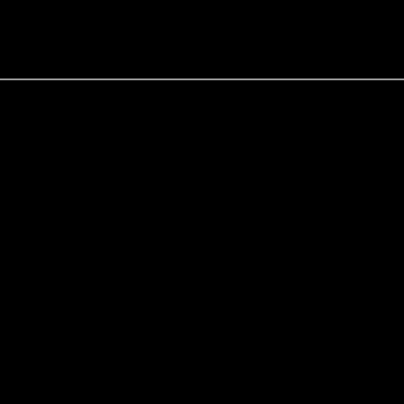
реальные деньги.