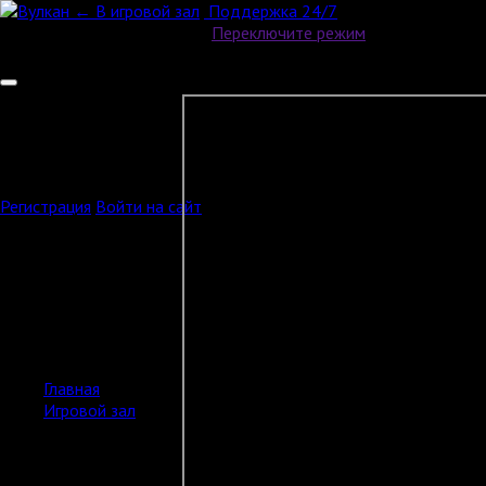
← В игровой зал
Поддержка 24/7
Вы играете в демо-режиме.
Переключите режим
и выигрывайте 
Регистрация
Вы играете
в демо режиме
Выигрывать реальные деньги
вы сможете после регистрации.
Регистрация
Войти на сайт
Или войти через:
Главная
Игровой зал
Magic Hot