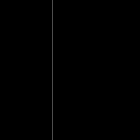
Pharaoh's Gold ll