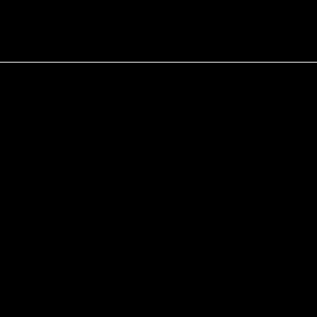
реальные деньги.