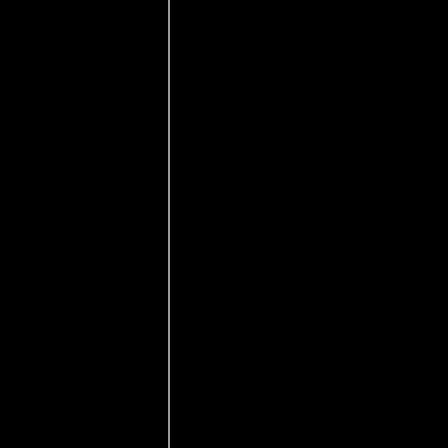
Wild Bazaar