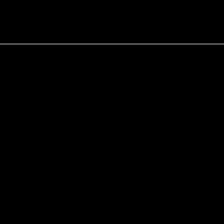
реальные деньги.