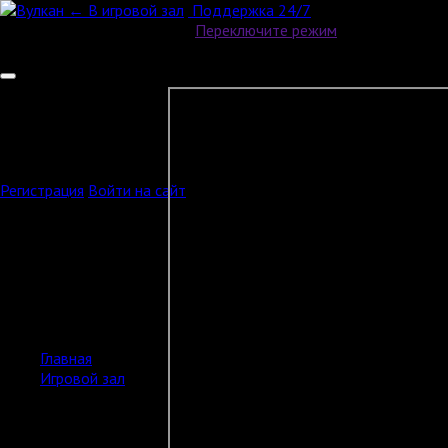
← В игровой зал
Поддержка 24/7
Вы играете в демо-режиме.
Переключите режим
и выигрывайте 
Регистрация
Вы играете
в демо режиме
Выигрывать реальные деньги
вы сможете после регистрации.
Регистрация
Войти на сайт
Или войти через:
Главная
Игровой зал
Wild Bazaar