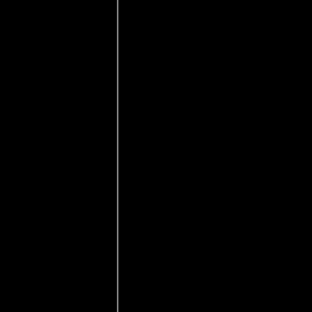
Wild Jack