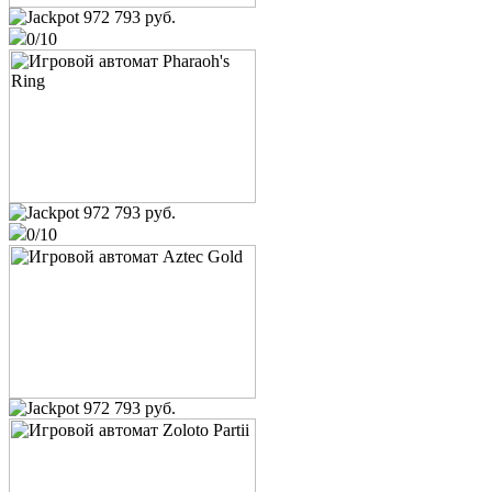
972 793 руб.
0/10
osobist
King of Cards
user_632011
75 200 руб.
Европейская рулетка
Папочка
12 600 руб.
972 793 руб.
Book of Ra
0/10
user_1190264
6 500 руб.
Cleopatra
Offline
10 000 руб.
Valley of the Gods
osobist
972 793 руб.
13 120 руб.
Valley of the Gods
МРАК
5 600 руб.